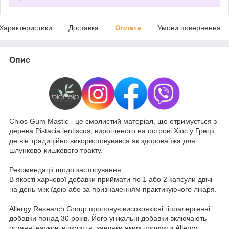
Характеристики
Доставка
Оплата
Умови повернення
Опис
Chios Gum Mastic - це смолистий матеріал, що отримується з
дерева Pistacia lentiscus, вирощеного на острові Хіос у Греції,
де він традиційно використовувався як здорова їжа для
шлунково-кишкового тракту.
Рекомендації щодо застосування
В якості харчової добавки приймати по 1 або 2 капсули двічі
на день між їдою або за призначенням практикуючого лікаря.
Allergy Research Group пропонує високоякісні гіпоалергенні
добавки понад 30 років. Його унікальні добавки включають
останні наукові відкриття, завдяки яким продукти Allergy