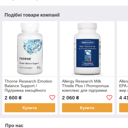
Подібні товари компанії
Thorne Research Emotion
Allergy Research Milk
Alle
Balance Support /
Thistle Plus / Розторопша
EPA 
Підтримка емоційного
комплекс для підтримки
жир 
балансу 120 капсул BX131
функції печінки 120 капсул
капс
2 600
2 060
4 4
₴
₴
BX949
Купити
Купити
Про нас