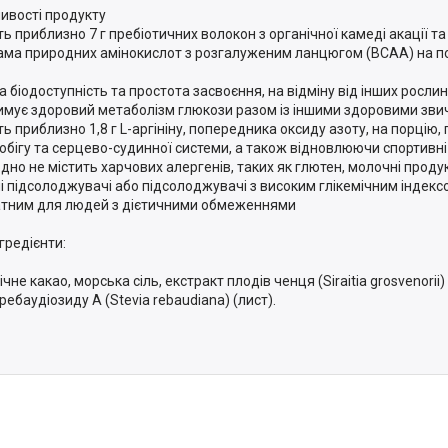
ивості продукту
ь приблизно 7 г пребіотичних волокон з органічної камеді акації та 
рама природних амінокислот з розгалуженим ланцюгом (BCAA) на п
а біодоступність та простота засвоєння, на відміну від інших росли
имує здоровий метаболізм глюкози разом із іншими здоровими зви
ть приблизно 1,8 г L-аргініну, попередника оксиду азоту, на порцію
обігу та серцево-судинної системи, а також відновлюючи спортивні
дно не містить харчових алергенів, таких як глютен, молочні продук
і підсолоджувачі або підсолоджувачі з високим глікемічним індекс
тним для людей з дієтичними обмеженнями
нгредієнти:
чне какао, морська сіль, екстракт плодів ченця (Siraitia grosvenorii
 ребаудіозиду А (Stevia rebaudiana) (лист).