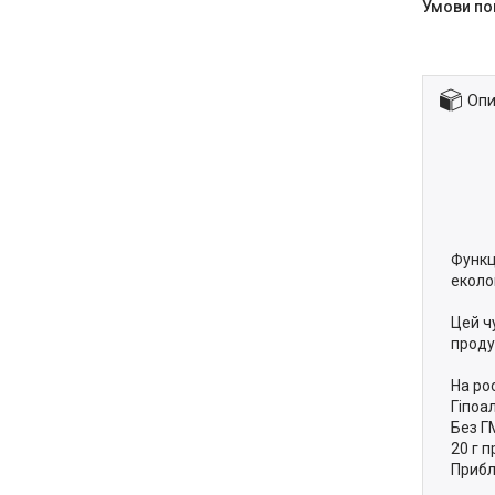
Опи
Функц
еколо
Цей ч
продук
На ро
Гіпоа
Без Г
20 г 
Прибл