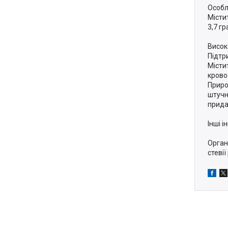
Особл
Містит
3,7 г
Висок
Підтр
Місти
крово
Приро
штучн
прида
Інші і
Органі
стевії