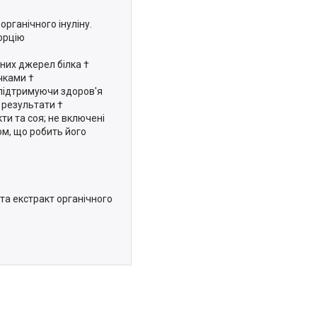
органічного інуліну.
орцію
нних джерел білка †
чками †
, підтримуючи здоров'я
 результати †
ти та соя; не включені
ом, що робить його
) та екстракт органічного