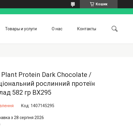
Кошик
Товары и услуги
О нас
Контакты
e Plant Protein Dark Chocolate /
ціональний рослинний протеїн
ад 582 гр BX295
овлення
Код:
1407145295
равка з 28 серпня 2026
₴