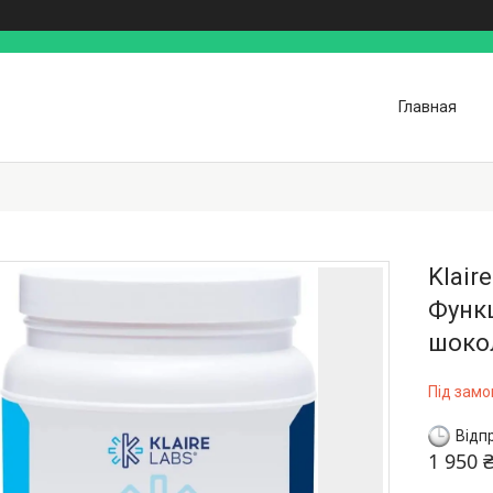
Главная
Klair
Функ
шокол
Під зам
Відп
1 950 