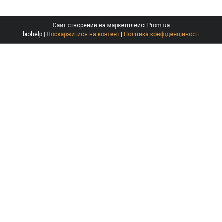
Сайт створений на маркетплейсі
Prom.ua
biohelp |
Поскаржитися на контент
|
Політика конфіденційності