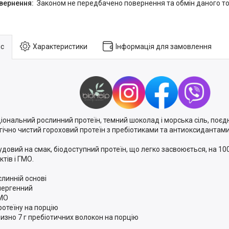
Законом не передбачено повернення та обмін даного то
с
Характеристики
Інформація для замовлення
іональний рослинний протеїн, темний шоколад і морська сіль, поє
гічно чистий гороховий протеїн з пребіотиками та антиоксидантами
удовий на смак, біодоступний протеїн, що легко засвоюється, на 1
тів і ГМО.
слинній основі
лергенний
МО
протеїну на порцію
изно 7 г пребіотичних волокон на порцію