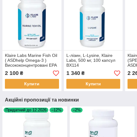
Klaire Labs Marine Fish Oil
L-лізин, L-Lysine, Klaire
Klai
( ASDhelp Omega-3 )
Labs, 500 мг, 100 капсул
(SP
Висококонцентровані EPA
BX114
ASDH
and DHA 100 гелевих
пор
2 100
1 340
2 2
₴
₴
капсул. BX531
BX6
Купити
Купити
Акційні пропозиції та новинки
Придатний до 12.2026
–12%
–2%