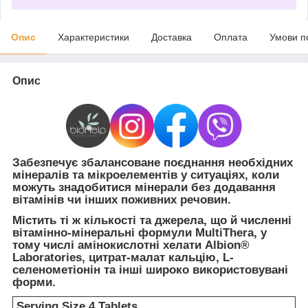
Опис
Характеристики
Доставка
Оплата
Умови п
Опис
Забезпечує збалансоване поєднання необхідних
мінералів та мікроелементів у ситуаціях, коли
можуть знадобитися мінерали без додавання
вітамінів чи інших поживних речовин.
Містить ті ж кількості та джерела, що й численні
вітамінно-мінеральні формули MultiThera, у
тому числі амінокислотні хелати Albion®
Laboratories, цитрат-малат кальцію, L-
селенометіонін та інші широко використовувані
форми.
Serving Size 4 Tablets