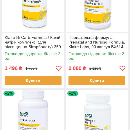
Klaire Bi-Carb Formula / Калій
Пренатальна формула,
натрій комплекс, (для
Prenatal and Nursing Formula,
підвищення Бікарбонату) 250
Klaire Labs, 90 капсул BX614
капсул BX249
Готово до відправки більше 2
Готово до відправки більше 2
од.
од.
1 496
2 080
₴
₴
1 700 ₴
2 120 ₴
Купити
Купити
–2%
–2%