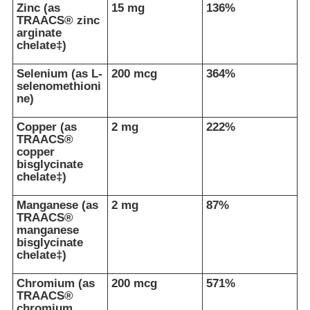
Zinc (as
15 mg
136%
TRAACS® zinc
arginate
chelate‡)
Selenium (as L-
200 mcg
364%
selenomethioni
ne)
Copper (as
2 mg
222%
TRAACS®
copper
bisglycinate
chelate‡)
Manganese (as
2 mg
87%
TRAACS®
manganese
bisglycinate
chelate‡)
Chromium (as
200 mcg
571%
TRAACS®
chromium