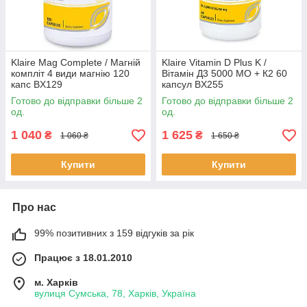
Klaire Mag Complete / Магній
Klaire Vitamin D Plus K /
компліт 4 види магнію 120
Вітамін Д3 5000 МО + К2 60
капс BX129
капсул BX255
Готово до відправки більше 2
Готово до відправки більше 2
од.
од.
1 040
1 625
₴
₴
1 060 ₴
1 650 ₴
Купити
Купити
Про нас
99% позитивних з 159 відгуків за рік
Працює з 18.01.2010
м. Харків
вулиця Сумська, 78, Харків, Україна