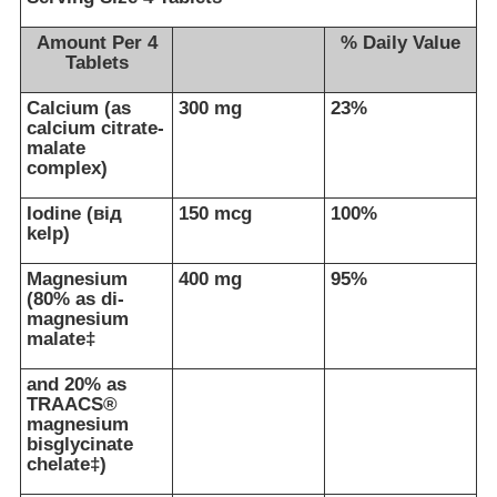
Amount Per 4
% Daily Value
Tablets
Calcium (as
300 mg
23%
calcium citrate-
malate
complex)
Iodine (від
150 mcg
100%
kelp)
Magnesium
400 mg
95%
(80% as di-
magnesium
malate‡
and 20% as
TRAACS®
magnesium
bisglycinate
chelate‡)