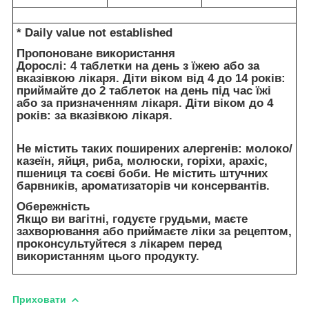
* Daily value not established
Пропоноване використання
Дорослі: 4 таблетки на день з їжею або за
вказівкою лікаря. Діти віком від 4 до 14 років:
приймайте до 2 таблеток на день під час їжі
або за призначенням лікаря. Діти віком до 4
років: за вказівкою лікаря.
Не містить таких поширених алергенів: молоко/
казеїн, яйця, риба, молюски, горіхи, арахіс,
пшениця та соєві боби. Не містить штучних
барвників, ароматизаторів чи консервантів.
Обережність
Якщо ви вагітні, годуєте грудьми, маєте
захворювання або приймаєте ліки за рецептом,
проконсультуйтеся з лікарем перед
використанням цього продукту.
Приховати