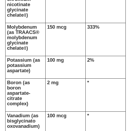
nicotinate
glycinate
chelate‡)
Molybdenum
150 mcg
333%
(as TRAACS®
molybdenum
glycinate
chelate‡)
Potassium (as
100 mg
2%
potassium
aspartate)
Boron (as
2 mg
*
boron
aspartate-
citrate
complex)
Vanadium (as
100 mcg
*
bisglycinato
oxovanadium)