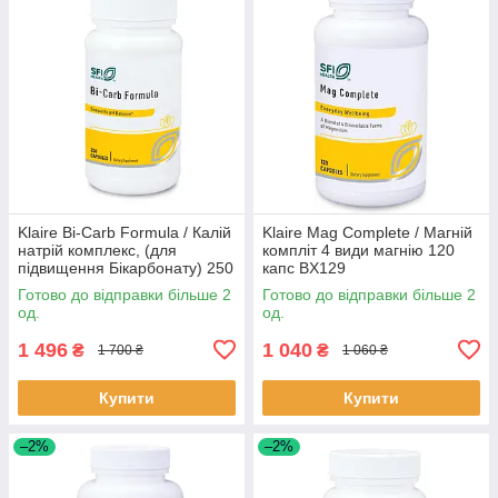
Klaire Bi-Carb Formula / Калій
Klaire Mag Complete / Магній
натрій комплекс, (для
компліт 4 види магнію 120
підвищення Бікарбонату) 250
капс BX129
капсул BX249
Готово до відправки більше 2
Готово до відправки більше 2
од.
од.
1 496
1 040
₴
₴
1 700 ₴
1 060 ₴
Купити
Купити
–2%
–2%