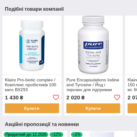
Подібні товари компанії
Klaire Pro-biotic complex /
Pure Encapsulations Iodine
Kla
Комплекс пробіотиків 100
and Tyrosine / Йод і
150 
капс BX293
тирозин для підтримки
мг. 
щитоподібної залози 120
1 430
2 020
2 0
₴
₴
капс BX159
Купити
Купити
Акційні пропозиції та новинки
Придатний до 12.2026
–12%
–2%