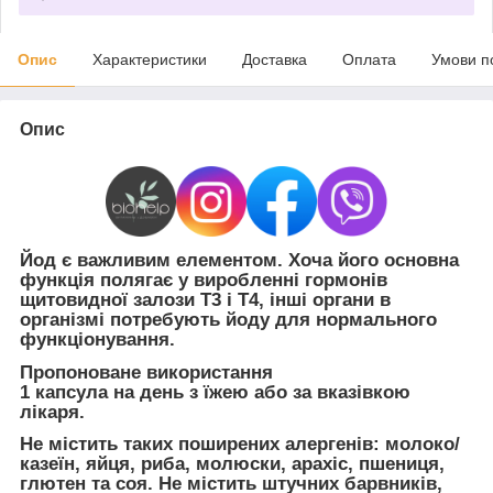
Опис
Характеристики
Доставка
Оплата
Умови п
Опис
Йод є важливим елементом. Хоча його основна
функція полягає у виробленні гормонів
щитовидної залози T3 і T4, інші органи в
організмі потребують йоду для нормального
функціонування.
Пропоноване використання
1 капсула на день з їжею або за вказівкою
лікаря.
Не містить таких поширених алергенів: молоко/
казеїн, яйця, риба, молюски, арахіс, пшениця,
глютен та соя. Не містить штучних барвників,