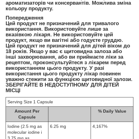
ароматизаторів чи консервантів. Можлива зміна
кольору продукту.
Попередження
Цей продукт не призначений для тривалого
використання. Використовуйте лише за
вказівкою лікаря. Не використовуйте цей
продукт, якщо ви вагітні або годуєте груддю.
Цей продукт не призначений для дітей віком до
18 років. Якщо у вас є щитовидна залоза або
інші захворювання, або ви приймаєте ліки за
рецептом, проконсультуйтеся з лікарем перед
використанням цього продукту. У разі
використання цього продукту лікар повинен
уважно стежити за функцією щитовидної залози.
ЗБЕРІГАЙТЕ В НЕДОСТУПНОМУ ДЛЯ ДІТЕЙ
МІСЦІ
Serving Size 1 Capsule
Amount Per
% Daily Value
Capsule
Iodine (2.5 mg as
6.25 mg
4,167%
molecular iodine і
3.75 mg as