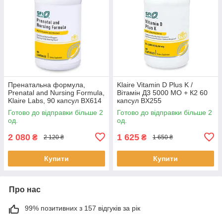
Пренатальна формула,
Klaire Vitamin D Plus K /
Prenatal and Nursing Formula,
Вітамін Д3 5000 МО + К2 60
Klaire Labs, 90 капсул BX614
капсул BX255
Готово до відправки більше 2
Готово до відправки більше 2
од.
од.
2 080
1 625
₴
₴
2 120 ₴
1 650 ₴
Купити
Купити
Про нас
99% позитивних з 157 відгуків за рік