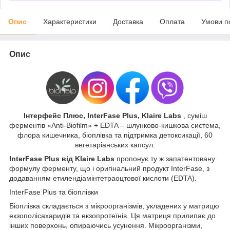
Опис
Характеристики
Доставка
Оплата
Умови п
Опис
Інтерфейс Плюс, InterFase Plus, Klaire Labs
, суміш
ферментів «Anti-Biofilm» + EDTA – шлунково-кишкова система,
флора кишечника, біоплівка та підтримка детоксикації, 60
вегетаріанських капсул.
InterFase Plus від Klaire Labs
пропонує ту ж запатентовану
формулу ферменту, що і оригінальний продукт InterFase, з
додаванням етилендіамінтетраоцтової кислоти (EDTA).
InterFase Plus та біоплівки
Біоплівка складається з мікроорганізмів, укладених у матрицю
екзополісахаридів та екзопротеїнів. Ця матриця прилипає до
інших поверхонь, опираючись усунення. Мікроорганізми,