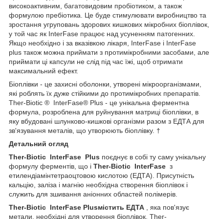
високоактивним, багатовидовим пробіотиком, а також
формулою пребіотика. Це буде стимулювати виробництво та
зростання угруповань здорових кишкових мікробних біоплівок,
у той час як InterFase працює над усуненням патогенних.
Якщо необхідно і за вказівкою лікаря, InterFase і InterFase
plus також можна приймати з протимікробними засобами, але
приймати ці капсули не слід під час їжі, щоб отримати
максимальний ефект.
Біоплівки - це захисні оболонки, утворені мікроорганізмами,
які роблять їх дуже стійкими до протимікробних препаратів.
Ther-Biotic
®
InterFase® Plus - це унікальна ферментна
формула, розроблена для руйнування матриці біоплівки, в
яку вбудовані шлунково-кишкові організми разом з ЕДТА для
зв'язування металів, що утворюють біоплівку.
†
Детальний огляд
Ther-Biotic
InterFase
Plus
поєднує в собі ту саму унікальну
формулу ферментів, що і
Ther-Biotic
InterFase
з
етилендіамінтетраоцтовою кислотою (ЕДТА). Присутність
кальцію, заліза і магнію необхідна створення біоплівок і
служить для зшивання аніонних областей полімерів.
Ther-Biotic
InterFase
Plus
містить ЕДТА
, яка пов'язує
метали, необхідні для утворення біоплівок. Ther-