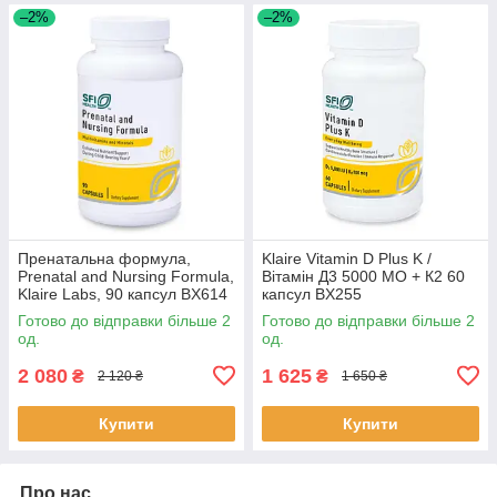
–2%
–2%
Пренатальна формула,
Klaire Vitamin D Plus K /
Prenatal and Nursing Formula,
Вітамін Д3 5000 МО + К2 60
Klaire Labs, 90 капсул BX614
капсул BX255
Готово до відправки більше 2
Готово до відправки більше 2
од.
од.
2 080
1 625
₴
₴
2 120 ₴
1 650 ₴
Купити
Купити
Про нас