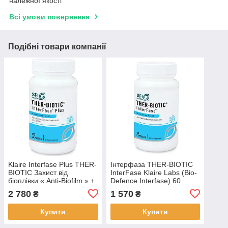
належної якості
Всі умови повернення
Подібні товари компанії
Klaire Interfase Plus THER-
Інтерфаза THER-BIOTIC
BIOTIC Захист від
InterFase Klaire Labs (Bio-
біоплівки « Anti-Biofilm » +
Defence Interfase) 60
EDTA 120 капсул. BX116
вегетаріанських капсул
2 780
1 570
₴
₴
BX061
Купити
Купити