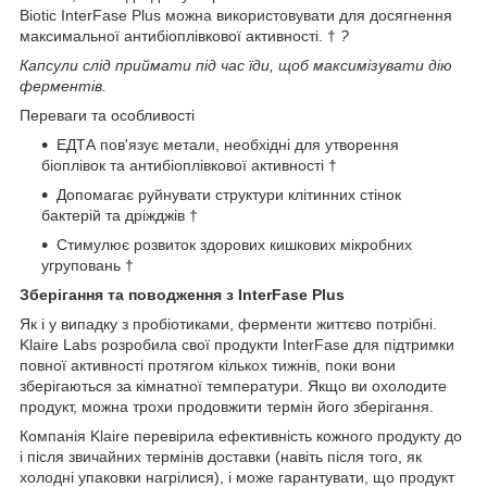
Biotic
InterFase
Plus
можна використовувати для досягнення
максимальної антибіоплівкової активності.
†
?
Капсули слід приймати під час їди, щоб максимізувати дію
ферментів.
Переваги та особливості
ЕДТА пов'язує метали, необхідні для утворення
біоплівок та антибіоплівкової активності
†
Допомагає руйнувати структури клітинних стінок
бактерій та дріжджів
†
Стимулює розвиток здорових кишкових мікробних
угруповань
†
Зберігання та поводження з InterFase Plus
Як і у випадку з пробіотиками, ферменти життєво потрібні.
Klaire Labs розробила свої продукти InterFase для підтримки
повної активності протягом кількох тижнів, поки вони
зберігаються за кімнатної температури. Якщо ви охолодите
продукт, можна трохи продовжити термін його зберігання.
Компанія Klaire перевірила ефективність кожного продукту до
і після звичайних термінів доставки (навіть після того, як
холодні упаковки нагрілися), і може гарантувати, що продукт