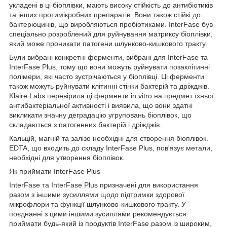
укладені в ці біоплівки, мають високу стійкість до антибіотиків
та інших протимікробних препаратів. Вони також стійкі до
бактеріоцинів, що виробляються пробіотиками. InterFase був
спеціально розроблений для руйнування матриксу біоплівки,
який може проникати патогени шлунково-кишкового тракту.
Були вибрані конкретні ферменти, вибрані для InterFase та
InterFase Plus, тому що вони можуть руйнувати позаклітинні
полімери, які часто зустрічаються у біоплівці. Ці ферменти
також можуть руйнувати клітинні стінки бактерій та дріжджів.
Klaire Labs перевірила ці ферменти in vitro на предмет їхньої
антибактеріальної активності і виявила, що вони здатні
викликати значну деградацію угруповань біоплівок, що
складаються з патогенних бактерій і дріжджів.
Кальцій, магній та залізо необхідні для створення біоплівок.
EDTA, що входить до складу InterFase Plus, пов'язує метали,
необхідні для утворення біоплівок.
Як приймати InterFase Plus
InterFase та InterFase Plus призначені для використання
разом з іншими зусиллями щодо підтримки здорової
мікрофлори та функції шлунково-кишкового тракту. У
поєднанні з цими іншими зусиллями рекомендується
приймати будь-який із продуктів InterFase разом із широким,