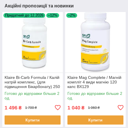
Акційні пропозиції та новинки
Придатний до 12.2026
–12%
–2%
Klaire Bi-Carb Formula / Калій
Klaire Mag Complete / Магній
натрій комплекс, (для
компліт 4 види магнію 120
підвищення Бікарбонату) 250
капс BX129
капсул BX249
Готово до відправки більше 2
Готово до відправки більше 2
од.
од.
1 496
1 040
₴
₴
1 700 ₴
1 060 ₴
Купити
Купити